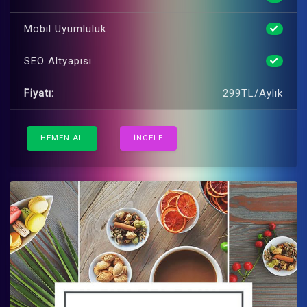
Mobil Uyumluluk
SEO Altyapısı
Fiyatı:
299TL/Aylık
HEMEN AL
İNCELE