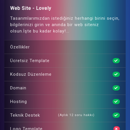
Web Site - Lovely
Tasarımlarımızdan istediğiniz herhangi birini seçin,
bilgilerinizi girin ve anında bir web siteniz
olsun.İşte bu kadar kolay!...
Özellikler
Ücretsiz Template
Kodsuz Düzenleme
Domain
Hosting
Teknik Destek
(Aylık 12 soru hakkı)
Logo Template