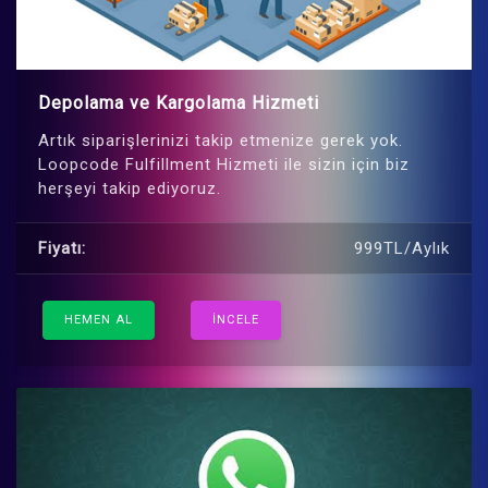
Depolama ve Kargolama Hizmeti
Artık siparişlerinizi takip etmenize gerek yok.
Loopcode Fulfillment Hizmeti ile sizin için biz
herşeyi takip ediyoruz.
Fiyatı:
999TL/Aylık
HEMEN AL
İNCELE