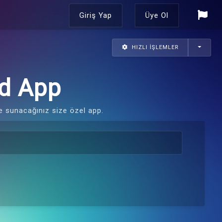
Giriş Yap
Üye Ol
HIZLI İŞLEMLER
id App
ze sunacağınız size özel app.