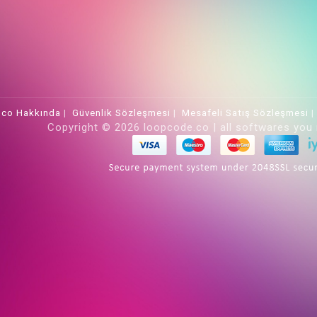
.co Hakkında
|
Güvenlik Sözleşmesi
|
Mesafeli Satış Sözleşmesi
Copyright © 2026 loopcode.co | all softwares you