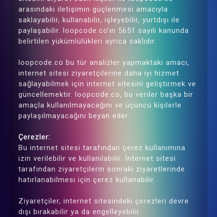
arasındaki iletişimin güçlenmesi amacıyla
saklayabilir, kullanabilir, işleyebilir, yurtdışı ile
paylaşabilir. loopcode.co’ın 5651 sayılı kanunda
belirtilen yükümlülükleri ayrıca saklıdır.
loopcode.co bu tür analizler yapmaktaki amacı,
internet sitesi ziyaretçilerine daha iyi hizmet
sağlayabilmek için internet sitesini geliştirmek ve
güncellemektir. loopcode.co, bu veriler başka bir
amaçla kullanılmayacağını ve üçüncü kişilerle
paylaşılmayacağını beyan eder.
Çerezler:
Bu internet sitesi tarafından çerez kullanımına
izin verilebilir ve kullanılabilir. İnternet sitesi
tarafından ziyaretçilerin sonraki ziyaretlerinde
hatırlanabilmesi için çerez kullanabilir.
Ziyaretçiler, internet sitesindeki çerezleri devre
dışı bırakabilir ya da engelleyebilir.