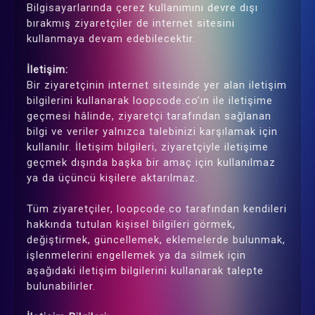
Bilgisayarlarında çerez kullanımını devre dışı
bırakmış ziyaretçiler de internet sitesini
kullanmaya devam edebilecektir.
İletişim:
Bir ziyaretçinin internet sitesinde yer alan iletişim
bilgilerini kullanarak loopcode.co’ın ile iletişime
geçmesi hâlinde, ziyaretçi tarafından sağlanan
bilgi ve veriler yalnızca talebinizi karşılamak için
kullanılır. İletişim bilgileri, ziyaretçiyle iletişime
geçmek dışında başka bir amaç için kullanılmaz
ya da üçüncü kişilere aktarılmaz.
Tüm ziyaretçiler, loopcode.co tarafından kendileri
hakkında tutulan kişisel bilgileri görmek,
değiştirmek, güncellemek, eklemelerde bulunmak,
işlenmelerini engellemek ya da silmek için
aşağıdaki iletişim bilgilerini kullanarak talepte
bulunabilirler.