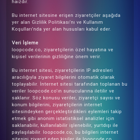
haizdir.
Bu internet sitesine erişen ziyaretçiler aşağıda
yer alan Gizlilik Politikası’nı ve Kullanım
Koşulları’nda yer alan hususları kabul eder.
Veri İşleme
loopcode.co, ziyaretçilerin özel hayatına ve
kişisel verilerinin gizliliğine önem verir.
Bu internet sitesi, ziyaretçilerin IP adresleri
aracılığıyla ziyaret bilgilerini otomatik olarak
toplayabilir. İnternet sitesi tarafından toplanan bu
veriler loopcode.co’ın sunucularına iletilir ve
saklanır. Söz konusu veriler, ziyaretçi sayısı ve
konum bilgilerini, ziyaretçilerin internet
sitesindeyken gerçekleştirdikleri eylemleri takip
etmek gibi anonim istatistiksel analizler için
saklanabilir, kullanılabilir işlenebilir, yurtdışı ile
paylaşılabilir. loopcode.co, bu bilgileri internet
sitesini ziyaret eden kişiler ile loopcode.co