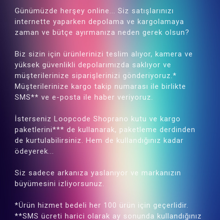
Günümüzde herşey online... Siz satışlarınızı
internette yaparken depolama ve kargolamaya
zaman ve bütçe ayırmanıza neden gerek olsun?
Biz sizin için ürünlerinizi teslim alıyor, kamera ve
yüksek güvenlikli depolarımızda saklıyor ve
müşterilerinize siparişlerinizi gönderiyoruz.*
Müşterilerinize kargo takip numarası ile birlikte
SMS** ve e-posta ile haber veriyoruz.
İsterseniz Loopcode Shoprano kutu ve kargo
paketlerini*** de kullanarak, paketleme derdinden
de kurtulabilirsiniz. Hem de kullandığınız kadar
ödeyerek...
Siz sadece arkanıza yaslanıyor ve markanızın
büyümesini izliyorsunuz.
*Ürün hizmet bedeli her 100 ürün için geçerlidir.
**SMS ücreti harici olarak ay sonunda kullandığınız