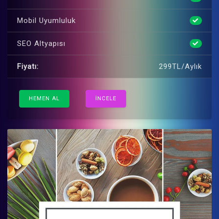
Mobil Uyumluluk
SEO Altyapısı
Fiyatı:
299TL/Aylık
HEMEN AL
İNCELE