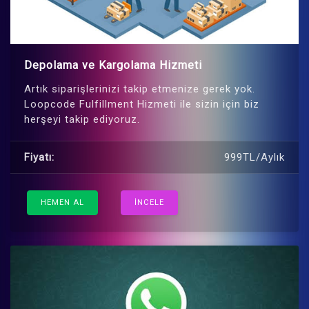
Depolama ve Kargolama Hizmeti
Artık siparişlerinizi takip etmenize gerek yok.
Loopcode Fulfillment Hizmeti ile sizin için biz
herşeyi takip ediyoruz.
Fiyatı:
999TL/Aylık
HEMEN AL
İNCELE