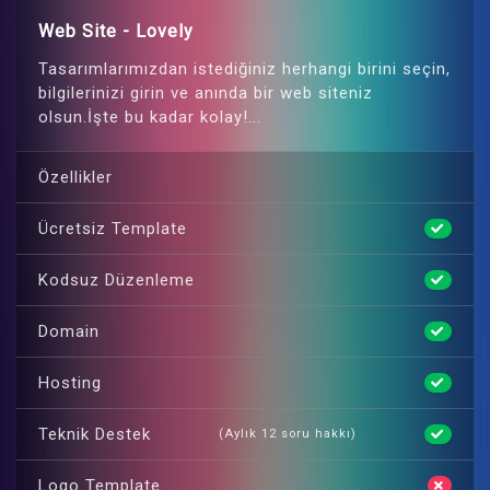
Web Site - Lovely
Tasarımlarımızdan istediğiniz herhangi birini seçin,
bilgilerinizi girin ve anında bir web siteniz
olsun.İşte bu kadar kolay!...
Özellikler
Ücretsiz Template
Kodsuz Düzenleme
Domain
Hosting
Teknik Destek
(Aylık 12 soru hakkı)
Logo Template