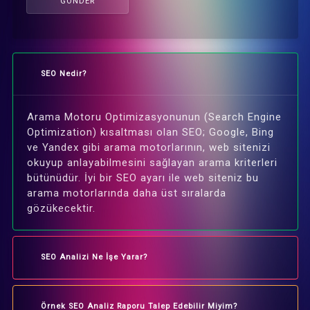
GÖNDER
SEO Nedir?
Arama Motoru Optimizasyonunun (Search Engine
Optimization) kısaltması olan SEO; Google, Bing
ve Yandex gibi arama motorlarının, web sitenizi
okuyup anlayabilmesini sağlayan arama kriterleri
bütünüdür. İyi bir SEO ayarı ile web siteniz bu
arama motorlarında daha üst sıralarda
gözükecektir.
SEO Analizi Ne İşe Yarar?
Örnek SEO Analiz Raporu Talep Edebilir Miyim?