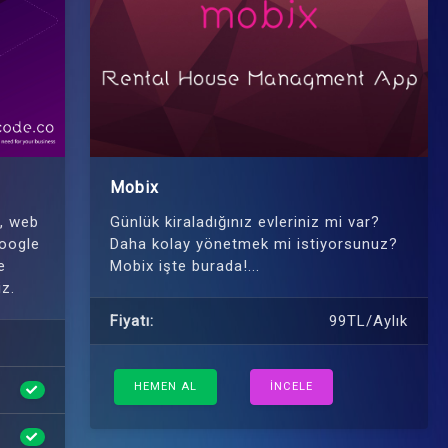
Mobix
e, web
Günlük kiraladığınız evleriniz mi var?
Google
Daha kolay yönetmek mi istiyorsunuz?
e
Mobix işte burada!...
iz.
Fiyatı:
99TL/Aylık
HEMEN AL
İNCELE