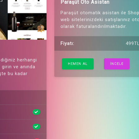
Paraşüt Oto Asistan
Paraşüt otomatik asistan ile Sho
web sitelerinizdeki satışlarınız o
olarak faturalandırılmaktadır.
Fiyatı:
499TL
diğiniz herhangi
HEMEN AL
İNCELE
zi girin ve anında
İşte bu kadar