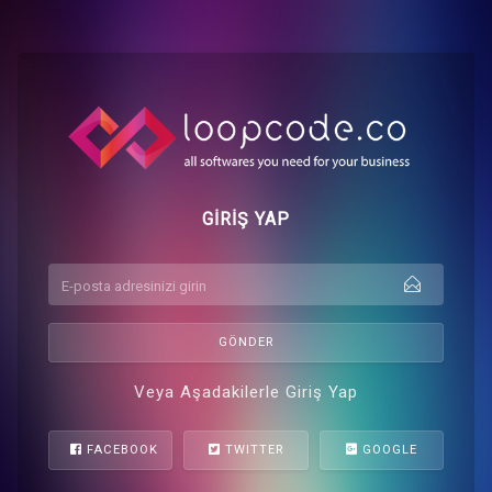
GİRİŞ YAP
E-POSTA
GÖNDER
Veya Aşadakilerle Giriş Yap
FACEBOOK
TWITTER
GOOGLE