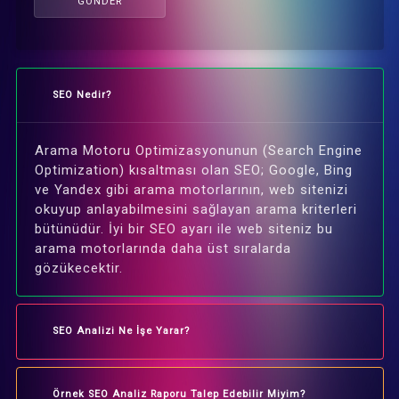
GÖNDER
SEO Nedir?
Arama Motoru Optimizasyonunun (Search Engine
Optimization) kısaltması olan SEO; Google, Bing
ve Yandex gibi arama motorlarının, web sitenizi
okuyup anlayabilmesini sağlayan arama kriterleri
bütünüdür. İyi bir SEO ayarı ile web siteniz bu
arama motorlarında daha üst sıralarda
gözükecektir.
SEO Analizi Ne İşe Yarar?
Örnek SEO Analiz Raporu Talep Edebilir Miyim?